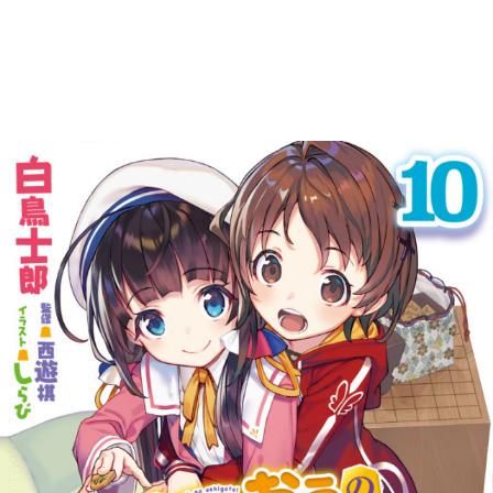
りゅうおうのおしごと！１０
【立ち読み版】
白鳥士郎
目次
目次を表示します。
この作品について
この作品の書誌情報を表示します。
本文検索
本文内から文字を検索します。
リーダー設定