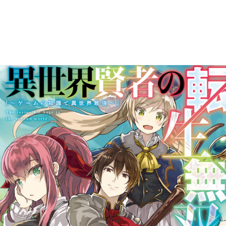
異世界賢者の転生無双 ～ゲー
ムの知識で異世界最強～【立ち
読み版】
進行諸島
目次
目次を表示します。
この作品について
この作品の書誌情報を表示します。
本文検索
本文内から文字を検索します。