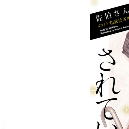
お隣の天使様にいつの間に
か駄目人間にされていた件
【立ち読み版】
佐伯さん
目次
目次を表示します。
この作品について
この作品の書誌情報を表示します。
本文検索
本文内から文字を検索します。