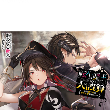
転生魔王の大誤算３ ～有能魔
王軍の世界征服最短ルート～
【立ち読み版】
あわむら 赤光
目次
目次を表示します。
この作品について
この作品の書誌情報を表示します。
本文検索
本文内から文字を検索します。