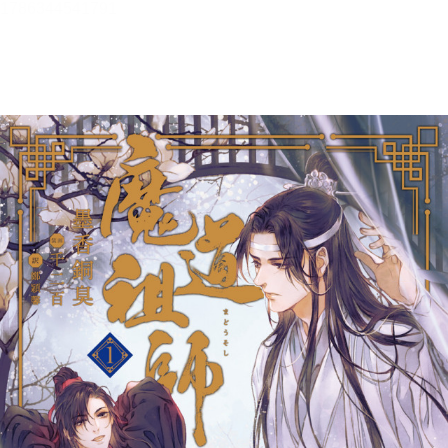
魔道祖師 1【試し読み版】
墨香銅臭
目次
目次を表示します。
この作品について
この作品の書誌情報を表示します。
本文検索
本文内から文字を検索します。
リーダー設定
文字サイズ、エフェクトの変更などを行います。