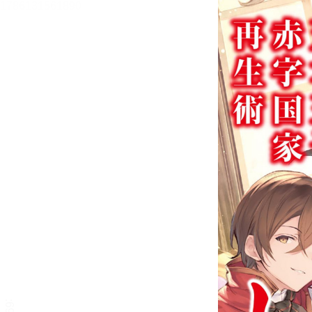
天才王子の赤字国家再生術１
０ ～そうだ、売国しよう
～【立ち読み版】
鳥羽 徹
目次
目次を表示します。
この作品について
この作品の書誌情報を表示します。
本文検索
本文内から文字を検索します。