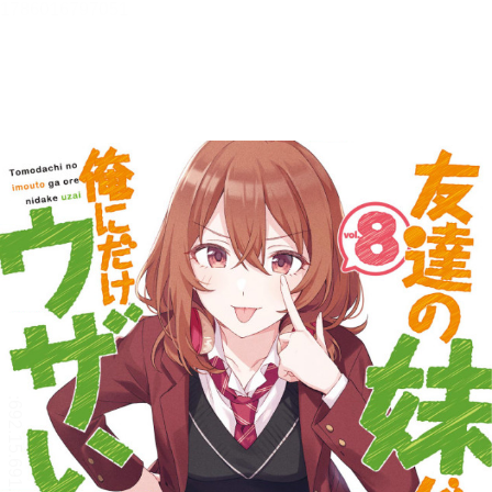
友達の妹が俺にだけウザい８
【立ち読み版】
三河 ごーすと
目次
目次を表示します。
この作品について
この作品の書誌情報を表示します。
本文検索
本文内から文字を検索します。
リーダー設定