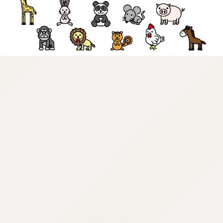
:692.15.692.54:j.wpkw.oi