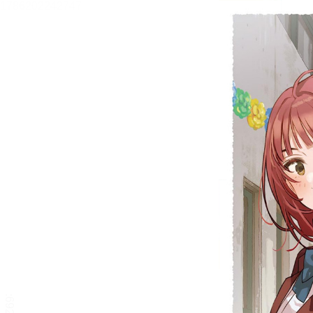
痴漢されそうになっている
Ｓ級美少女を助けたら隣の席
の幼馴染だった７【立ち読
み版】
ケンノジ
目次
目次を表示します。
この作品について
この作品の書誌情報を表示します。
本文検索
本文内から文字を検索します。