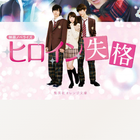
:692.15.691.42:j.wpkw.oi