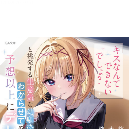
「キスなんてできないでし
ょ？」と挑発する生意気な幼馴
染をわからせてやったら、予想
以上にデレた【立ち読み版】
桜木桜
目次
目次を表示します。
この作品について
この作品の書誌情報を表示します。
本文検索
本文内から文字を検索します。