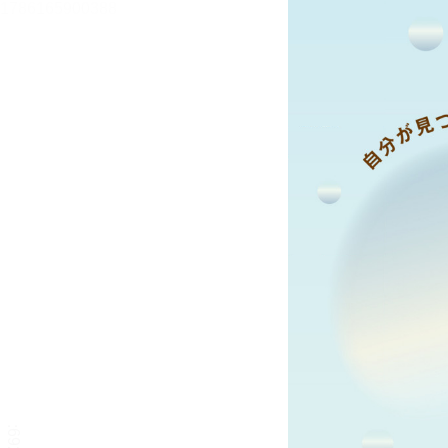
うわの空のすすめ【立ち読
み版】
暮田真名
目次
目次を表示します。
この作品について
この作品の書誌情報を表示します。
本文検索
本文内から文字を検索します。
リーダー設定