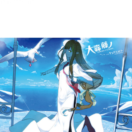
ダンジョンに出会いを求めるの
は間違っているだろうか１９
【立ち読み版】
大森藤ノ
目次
目次を表示します。
この作品について
この作品の書誌情報を表示します。
本文検索
本文内から文字を検索します。