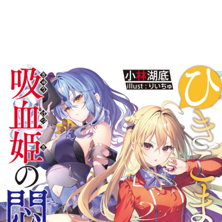
ひきこまり吸血姫の悶々１２
【立ち読み版】
小林湖底
目次
目次を表示します。
この作品について
この作品の書誌情報を表示します。
本文検索
本文内から文字を検索します。
リーダー設定