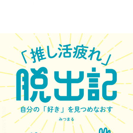
「推し活疲れ」脱出記【立ち読
み版】
みつまる
目次
目次を表示します。
この作品について
この作品の書誌情報を表示します。
本文検索
本文内から文字を検索します。
リーダー設定