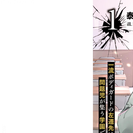
異端な彼らの機密教室１ 一
流ボディガードの左遷先は
問題児が集う学園でした【立
ち読み版】
泰山北斗
目次
目次を表示します。
この作品について
この作品の書誌情報を表示します。
本文検索
本文内から文字を検索します。