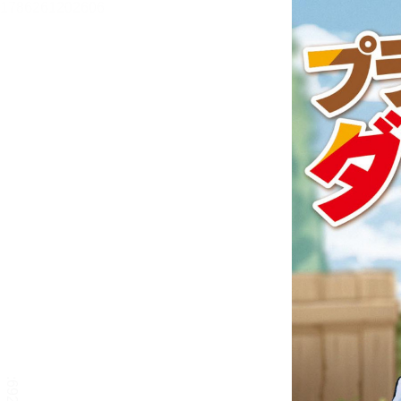
プライベートダンジョン
～田舎暮らしとダンジョン
素材の酒と飯～【立ち読み
版】
じゃがバター
目次
目次を表示します。
この作品について
この作品の書誌情報を表示します。
本文検索
本文内から文字を検索します。