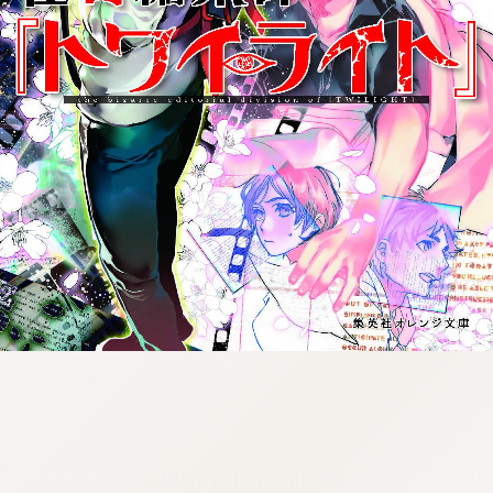
:692.15.691.916:j.wpkw.oi