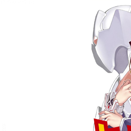
ヒーローお兄ちゃんとラス
ボス妹 抜剣！セイケンザ
ー【立ち読み版】
逢空万太
目次
目次を表示します。
この作品について
この作品の書誌情報を表示します。
本文検索
本文内から文字を検索します。